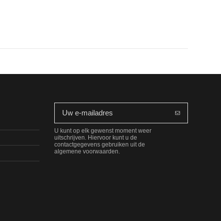
U kunt op elk gewenst moment weer
uitschrijven. Hiervoor kunt u de
contactgegevens gebruiken uit de
algemene voorwaarden.