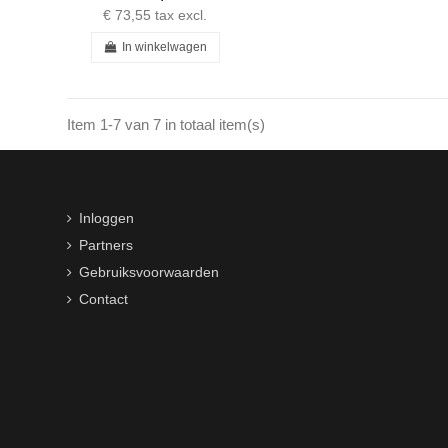
€ 73,55
tax excl.
In winkelwagen
Item 1-7 van 7 in totaal item(s)
Inloggen
Partners
Gebruiksvoorwaarden
Contact