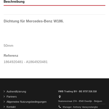
Beschreibung
Dichtung für Mercedes-Benz W186.
50mm
Referenz
1864920481 - A1864920481
Authentifizierung
VWB Trading BV - BE 0737.518.318
Partners
Stationsstraat 274 - 8540 Deerlijk - Belgium
Allgemeine Nutzungsbedingungen
Kontakt
Manager: Anthony Vanwynsberghe