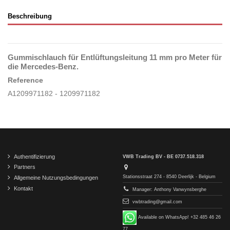
Beschreibung
Gummischlauch für Entlüftungsleitung 11 mm pro Meter für
die Mercedes-Benz.
Reference
A1209971182 - 1209971182
Authentifizierung
VWB Trading BV - BE 0737.518.318
Partners
Stationsstraat 274 - 8540 Deerlijk - Belgium
Allgemeine Nutzungsbedingungen
Kontakt
Manager: Anthony Vanwynsberghe
vwbtrading@gmail.com
Available on WhatsApp! +32 485 46 26
77