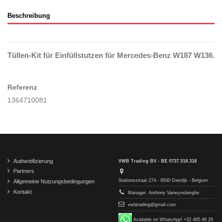
Beschreibung
Tüllen-Kit für Einfüllstutzen für Mercedes-Benz W187 W136.
Referenz
1364710081
Authentifizierung
VWB Trading BV - BE 0737.518.318
Partners
Stationsstraat 274 - 8540 Deerlijk - Belgium
Allgemeine Nutzungsbedingungen
Kontakt
Manager: Anthony Vanwynsberghe
vwbtrading@gmail.com
Available on WhatsApp! +32 485 46 26