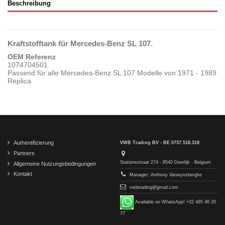
Beschreibung
Kraftstofftank für Mercedes-Benz SL 107.
OEM Referenz
1074704501
Passend für alle Mercedes-Benz SL 107 Modelle von 1971 - 1989
Replica
Authentifizierung
VWB Trading BV - BE 0737.518.318
Partners
Stationsstraat 274 - 8540 Deerlijk - Belgium
Allgemeine Nutzungsbedingungen
Kontakt
Manager: Anthony Vanwynsberghe
vwbtrading@gmail.com
Available on WhatsApp! +32 485 46 26
77