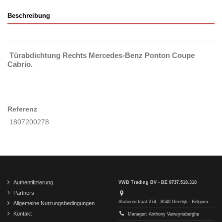
Beschreibung
Türabdichtung Rechts Mercedes-Benz Ponton Coupe
Cabrio.
Referenz
1807200278
Authentifizierung
VWB Trading BV - BE 0737.518.318
Partners
Stationsstraat 274 - 8540 Deerlijk - Belgium
Allgemeine Nutzungsbedingungen
Kontakt
Manager: Anthony Vanwynsberghe