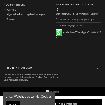
Authentifizierung
VWB Trading BV - BE 0737.518.318
Partners
Stationsstraat 274 - 8540 Deerlijk - Belgium
Allgemeine Nutzungsbedingungen
Kontakt
Manager: Anthony Vanwynsberghe
vwbtrading@gmail.com
Available on WhatsApp! +32 485 46 26
77
Sie können Ihr Einverständnis jederzeit widerrufen.
Unsere Kontaktinformationen finden Sie u. a. in der
Datenschutzerklärung.
Unser Webshop verwendet Cookies.
Copyright © 2016-2026 VWB Trading BV. All rights reserved.
In den Warenkorb
Accept
Die Firma VWB Trading ist nicht mit der Mercedes-Benz Group AG verbunden, von dieser autorisiert