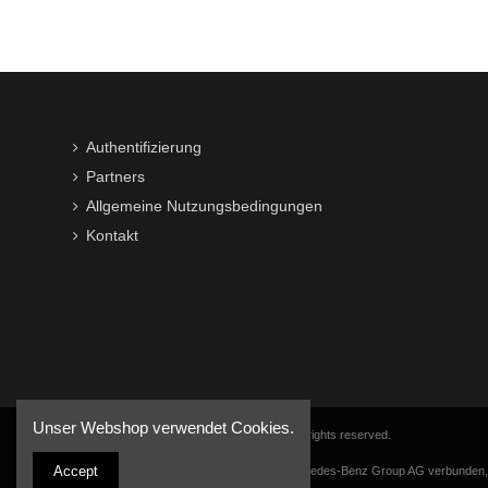
Authentifizierung
Partners
Allgemeine Nutzungsbedingungen
Kontakt
Unser Webshop verwendet Cookies.
Copyright © 2016-2026 VWB Trading BV. All rights reserved.
Accept
Die Firma VWB Trading ist nicht mit der Mercedes-Benz Group AG verbunden, vo