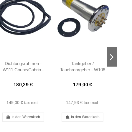
Dichtungsrahmen -
Tankgeber /
2x Ans
W111 Coupe/Cabrio -
Tauchrohrgeber - W108
Seit
OEM - 1116705639
W109 W110 W111 W113
W113
W114 W115 -
180,29 €
179,00 €
11005421204 -...
149,00 €
tax excl.
147,93 €
tax excl.
7,
In den Warenkorb
In den Warenkorb