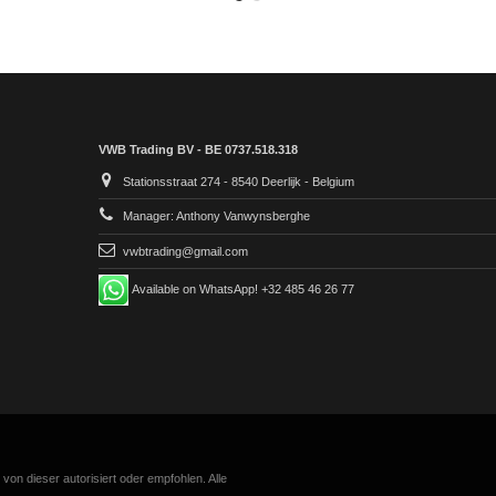
VWB Trading BV - BE 0737.518.318
Stationsstraat 274 - 8540 Deerlijk - Belgium
Manager: Anthony Vanwynsberghe
vwbtrading@gmail.com
Available on WhatsApp! +32 485 46 26 77
n dieser autorisiert oder empfohlen. Alle