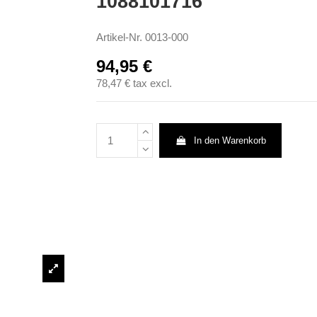
1088101716
Artikel-Nr.
0013-000
94,95 €
78,47 €
tax excl.
In den Warenkorb