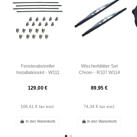
Fensterabstreifer
Wischerblätter Set
Installationskit - W111
Chrom - R107 W114
W113 - 1157250965
W115 W108 W109
W100 - 40cm
129,00 €
89,95 €
106,61 €
tax excl.
74,34 €
tax excl.
In den Warenkorb
In den Warenkorb