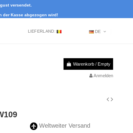
ugust versendet.
an der Kasse abgezogen wird!
LIEFERLAND:
DE
Warenkorb
/
Empty
Anmelden
 W109
Weltweiter Versand