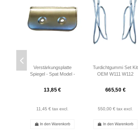
Verstärkungsplatte
Turdichtgummi Set Kit
Spiegel - Spat Model -
OEM W111 W112
W113 W111
Coupe Cabrio-
1117206378 -
13,85 €
665,50 €
1117206478
11,45 €
tax excl.
550,00 €
tax excl.
In den Warenkorb
In den Warenkorb