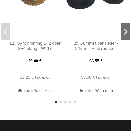
LZ: Synchronring 1+2 oder
2x Gummi über Feder -
3+4 Gang - W113
24mm - Hinterachse -
W113 - 1083250285
39,00 €
66,55 €
32,23 €
tax excl.
55,00 €
tax excl.
In den Warenkorb
In den Warenkorb