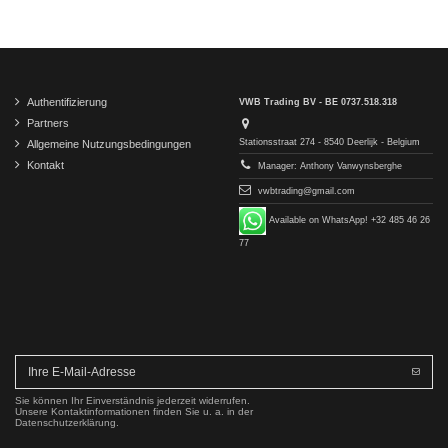
Authentifizierung
VWB Trading BV - BE 0737.518.318
Partners
Stationsstraat 274 - 8540 Deerlijk - Belgium
Allgemeine Nutzungsbedingungen
Kontakt
Manager: Anthony Vanwynsberghe
vwbtrading@gmail.com
Available on WhatsApp! +32 485 46 26
77
Sie können Ihr Einverständnis jederzeit widerrufen.
Unsere Kontaktinformationen finden Sie u. a. in der
Datenschutzerklärung.