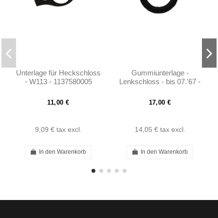
Unterlage für Heckschloss
Gummiunterlage -
- W113 - 1137580005
Lenkschloss - bis 07.'67 -
Innenraum-Verkleidungen -
W113
11,00 €
17,00 €
9,09 €
tax excl.
14,05 €
tax excl.
In den Warenkorb
In den Warenkorb