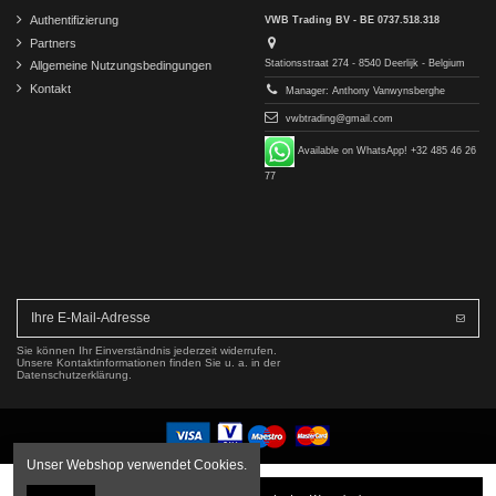
Authentifizierung
VWB Trading BV - BE 0737.518.318
Partners
Stationsstraat 274 - 8540 Deerlijk - Belgium
Allgemeine Nutzungsbedingungen
Kontakt
Manager: Anthony Vanwynsberghe
vwbtrading@gmail.com
Available on WhatsApp! +32 485 46 26
77
Sie können Ihr Einverständnis jederzeit widerrufen.
Unsere Kontaktinformationen finden Sie u. a. in der
Datenschutzerklärung.
Unser Webshop verwendet Cookies.
Copyright © 2016-2026 VWB Trading BV. All rights reserved.