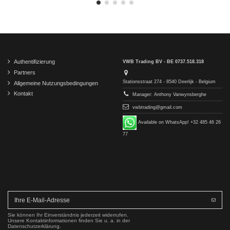
Authentifizierung
VWB Trading BV - BE 0737.518.318
Partners
Stationsstraat 274 - 8540 Deerlijk - Belgium
Allgemeine Nutzungsbedingungen
Kontakt
Manager: Anthony Vanwynsberghe
vwbtrading@gmail.com
Available on WhatsApp! +32 485 46 26
77
Sie können Ihr Einverständnis jederzeit widerrufen.
Unsere Kontaktinformationen finden Sie u. a. in der
Datenschutzerklärung.