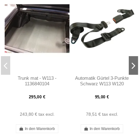
Trunk mat - W113 -
Automatik Gürtel 3-Punkte
1136840104
Schwarz W113 W120
W121 W110 W111
Porsche
295,00 €
95,00 €
243,80 €
tax excl.
78,51 €
tax excl.
In den Warenkorb
In den Warenkorb