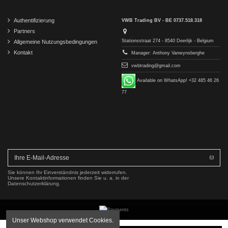
Authentifizierung
VWB Trading BV - BE 0737.518.318
Partners
Stationsstraat 274 - 8540 Deerlijk - Belgium
Allgemeine Nutzungsbedingungen
Kontakt
Manager: Anthony Vanwynsberghe
vwbtrading@gmail.com
Available on WhatsApp! +32 485 46 26
77
Sie können Ihr Einverständnis jederzeit widerrufen.
Unsere Kontaktinformationen finden Sie u. a. in der
Datenschutzerklärung.
Unser Webshop verwendet Cookies.
Copyright © 2016-2026 VWB Trading BV. All rights reserved.