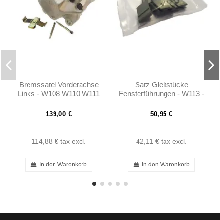
Bremssatel Vorderachse
Satz Gleitstücke
Links - W108 W110 W111
Fensterführungen - W113 -
250SL 280SL W113 -
1137250734 - 1137250834
0014218198
139,00 €
50,95 €
114,88 €
tax excl.
42,11 €
tax excl.
In den Warenkorb
In den Warenkorb