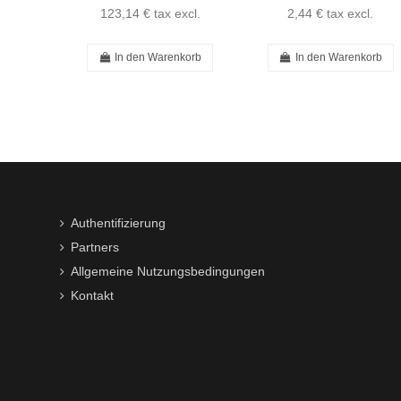
123,14 €
tax excl.
2,44 €
tax excl.
In den Warenkorb
In den Warenkorb
Authentifizierung
Partners
Allgemeine Nutzungsbedingungen
Kontakt