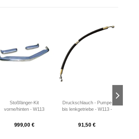
Stoßfänger-Kit
Druckschlauch - Pumpe
Ma
vorne/hinten - W113
bis lenkgetriebe - W113 -
Scha
230SL 250SL 280SL
1099970882
W11
Pagoda
999,00 €
91,50 €