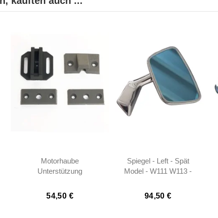
, kauften auch ...
Motorhaube
Spiegel - Left - Spät
Unterstützung
Model - W111 W113 -
Kunststoff Set (4-Teilig) -
1108101916
W113 - 1138800078
54,50 €
94,50 €