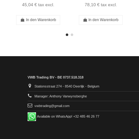
45,04 €
tax excl.
78,10 €
tax excl.
In den Warenkorb
In den Warenkorb
VWB Trading BV - BE 0737.518.318
Stationsstraat 274 - 8540 Deerlijk - Belgium
Manager: Anthony Vanwynsberghe
vwbtrading@gmail.com
Available on WhatsApp! +32 485 46 26 77