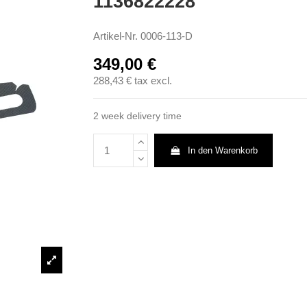
1136822228
Artikel-Nr.
0006-113-D
349,00 €
288,43 €
tax excl.
2 week delivery time
In den Warenkorb