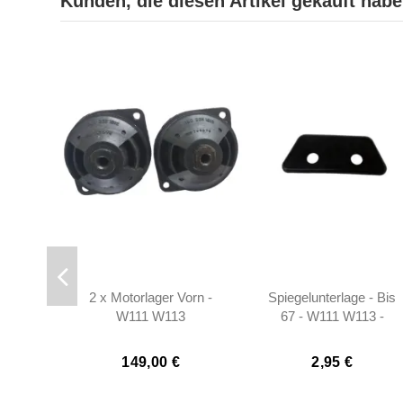
Kunden, die diesen Artikel gekauft haben
2 x Motorlager Vorn -
Spiegelunterlage - Bis
W111 W113
67 - W111 W113 -
1088110196
149,00 €
2,95 €