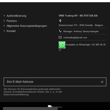
Authentifizierung
VWB Trading BV - BE 0737.518.318
Partners
Stationsstraat 274 - 8540 Deerlijk - Belgium
Allgemeine Nutzungsbedingungen
Kontakt
Manager: Anthony Vanwynsberghe
vwbtrading@gmail.com
Available on WhatsApp! +32 485 46 26
77
Sie können Ihr Einverständnis jederzeit widerrufen.
Unsere Kontaktinformationen finden Sie u. a. in der
Datenschutzerklärung.