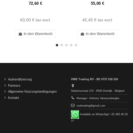
72,60 €
55,00 €
60,00 €
tax excl.
45,45 €
tax excl.
In den Warenkorb
In den Warenkorb
Authentifizierung
VWB Trading BV - BE 0737.518.318
Partners
Stationsstraat 274 - 8540 Deerlijk - Belgium
Allgemeine Nutzungsbedingungen
Kontakt
Manager: Anthony Vanwynsberghe
vwbtrading@gmail.com
Available on WhatsApp! +32 485 46 26
77