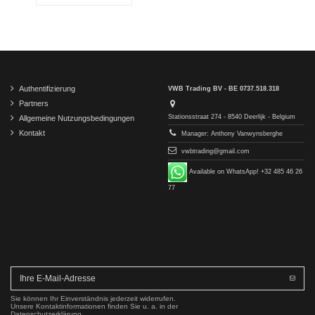
Authentifizierung
VWB Trading BV - BE 0737.518.318
Partners
Stationsstraat 274 - 8540 Deerlijk - Belgium
Allgemeine Nutzungsbedingungen
Kontakt
Manager: Anthony Vanwynsberghe
vwbtrading@gmail.com
Available on WhatsApp! +32 485 46 26
77
Sie können Ihr Einverständnis jederzeit widerrufen.
Unsere Kontaktinformationen finden Sie u. a. in der
Datenschutzerklärung.