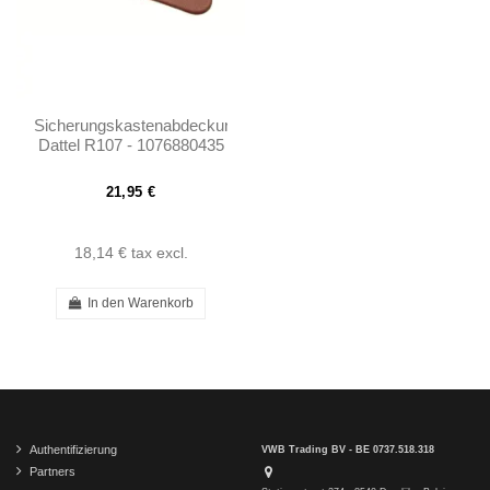
Sicherungskastenabdeckung
Dattel R107 - 1076880435
21,95 €
18,14 €
tax excl.
In den Warenkorb
Authentifizierung
VWB Trading BV - BE 0737.518.318
Partners