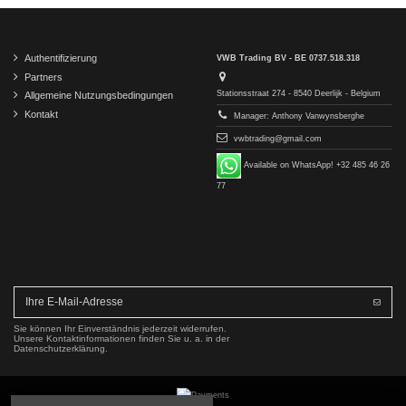
Authentifizierung
VWB Trading BV - BE 0737.518.318
Partners
Stationsstraat 274 - 8540 Deerlijk - Belgium
Allgemeine Nutzungsbedingungen
Kontakt
Manager: Anthony Vanwynsberghe
vwbtrading@gmail.com
Available on WhatsApp! +32 485 46 26
77
Sie können Ihr Einverständnis jederzeit widerrufen.
Unsere Kontaktinformationen finden Sie u. a. in der
Datenschutzerklärung.