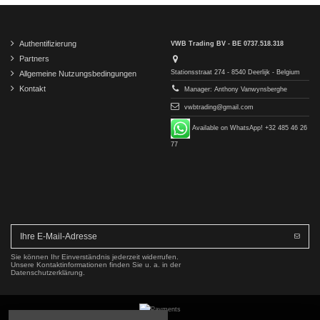
Authentifizierung
VWB Trading BV - BE 0737.518.318
Partners
Stationsstraat 274 - 8540 Deerlijk - Belgium
Allgemeine Nutzungsbedingungen
Kontakt
Manager: Anthony Vanwynsberghe
vwbtrading@gmail.com
Available on WhatsApp! +32 485 46 26
77
Sie können Ihr Einverständnis jederzeit widerrufen.
Unsere Kontaktinformationen finden Sie u. a. in der
Datenschutzerklärung.