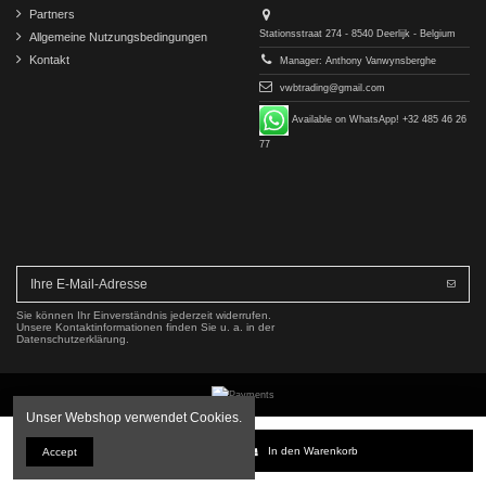
Partners
Stationsstraat 274 - 8540 Deerlijk - Belgium
Allgemeine Nutzungsbedingungen
Kontakt
Manager: Anthony Vanwynsberghe
vwbtrading@gmail.com
Available on WhatsApp! +32 485 46 26
77
Sie können Ihr Einverständnis jederzeit widerrufen.
Unsere Kontaktinformationen finden Sie u. a. in der
Datenschutzerklärung.
Unser Webshop verwendet Cookies.
Copyright © 2016-2026 VWB Trading BV. All rights reserved.
In den Warenkorb
Accept
Die Firma VWB Trading ist nicht mit der Mercedes-Benz Group AG verbunden, von dieser autorisiert
oder empfohlen. Alle Teilenummern und Beschreibungen dienen nur zu Referenzzwecken.