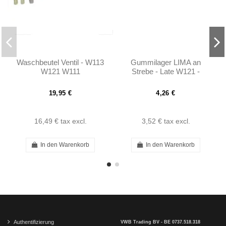
Waschbeutel Ventil - W113
Gummilager LIMA an
W121 W111
Strebe - Late W121 -
1201550081
19,95 €
4,26 €
16,49 €
tax excl.
3,52 €
tax excl.
In den Warenkorb
In den Warenkorb
Authentifizierung
VWB Trading BV - BE 0737.518.318