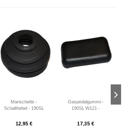
Manschette -
Gaspedalgummi -
Schalthebel - 190SL
190SL W121 -
Kenn
W121 - 1982680196
1213010182
(Früh
W121 
12,95 €
17,35 €