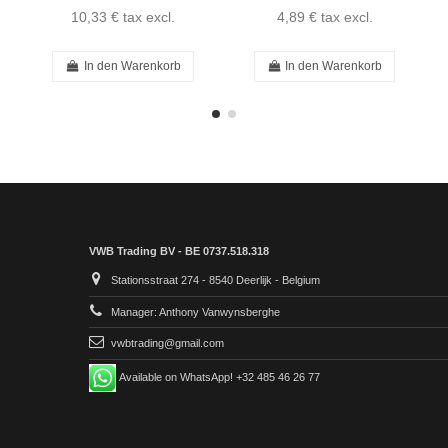
10,33 €
tax excl.
4,89 €
tax excl.
In den Warenkorb
In den Warenkorb
VWB Trading BV - BE 0737.518.318
Stationsstraat 274 - 8540 Deerlijk - Belgium
Manager: Anthony Vanwynsberghe
vwbtrading@gmail.com
Available on WhatsApp! +32 485 46 26 77