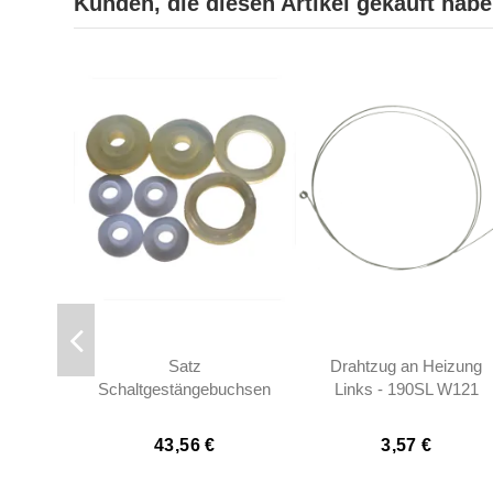
Kunden, die diesen Artikel gekauft haben
Satz
Drahtzug an Heizung
Schaltgestängebuchsen
Links - 190SL W121
- 190SL W121
43,56 €
3,57 €