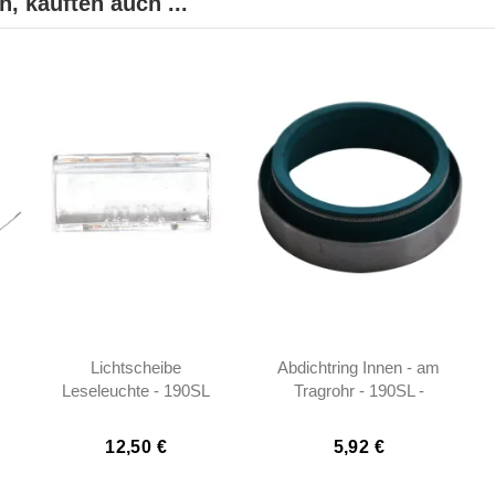
, kauften auch ...
Lichtscheibe
Abdichtring Innen - am
Leseleuchte - 190SL
Tragrohr - 190SL -
W121 - 1868250010
0009978147
12,50 €
5,92 €