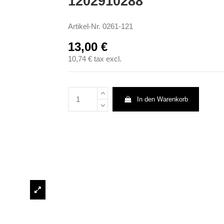
1202910288
Artikel-Nr.
0261-121
13,00 €
10,74 €
tax excl.
In den Warenkorb