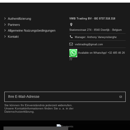
Authentifizierung
VWB Trading BV - BE 0737.518.318
Partners
Stationsstraat 274 - 8540 Deerlijk - Belgium
Allgemeine Nutzungsbedingungen
Kontakt
Manager: Anthony Vanwynsberghe
vwbtrading@gmail.com
Available on WhatsApp! +32 485 46 26
77
Sie können Ihr Einverständnis jederzeit widerrufen.
Unsere Kontaktinformationen finden Sie u. a. in der
Datenschutzerklärung.