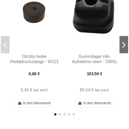
Dichtscheibe
Gummilager HA-
Pedaldruckstange - W121
Aufnahme oben - 190SL
- 1202910397
W121
6,60 €
103,50 €
5,45 €
tax excl.
85,54 €
tax excl.
In den Warenkorb
In den Warenkorb