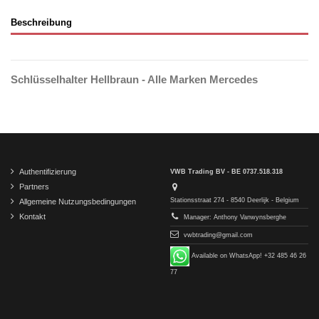
Beschreibung
Schlüsselhalter Hellbraun - Alle Marken Mercedes
Authentifizierung
VWB Trading BV - BE 0737.518.318
Partners
Stationsstraat 274 - 8540 Deerlijk - Belgium
Allgemeine Nutzungsbedingungen
Kontakt
Manager: Anthony Vanwynsberghe
vwbtrading@gmail.com
Available on WhatsApp! +32 485 46 26
77