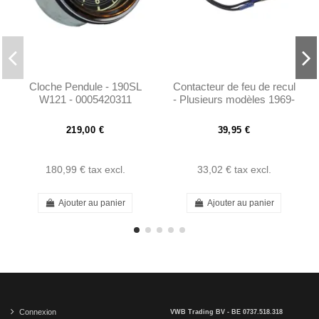
Cloche Pendule - 190SL
Contacteur de feu de recul
W121 - 0005420311
- Plusieurs modèles 1969-
80 W111 W108 W114
Ponton
219,00 €
39,95 €
180,99 €
tax excl.
33,02 €
tax excl.
Ajouter au panier
Ajouter au panier
Connexion
VWB Trading BV - BE 0737.518.318