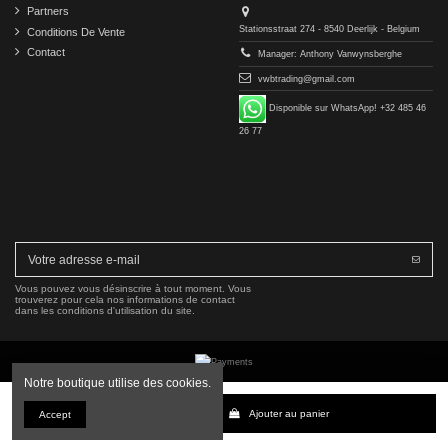
Partners
Stationsstraat 274 - 8540 Deerlijk - Belgium
Conditions De Vente
Contact
Manager: Anthony Vanwynsberghe
vwbtrading@gmail.com
Disponible sur WhatsApp! +32 485 46
26 77
Vous pouvez vous désinscrire à tout moment. Vous
trouverez pour cela nos informations de contact
dans les conditions d'utilisation du site.
Notre boutique utilise des cookies.
Copyright © 2016-2026 VWB Trading BV. All rights reserved.
Ajouter au panier
Accept
La société VWB Trading n'est pas affiliée à Mercedes-Benz Group AG, ni autorisée ou approuvée
par celle-ci. Tous les numéros de pièces et descriptions sont utilisés à titre indicatif uniquement.