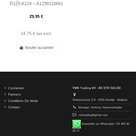
R129 A124 – A1298110661
A1298110561
29,95 €
24,75 €
tax excl.
Ajouter au panier
Connexion
VWB Trading BV - BE 0737.518.318
Partners
Stationsstraat 274 - 8540 Deerlijk - Belgium
Conditions De Vente
Contact
Manager: Anthony Vanwynsberghe
vwbtrading@gmail.com
Disponible sur WhatsApp! +32 485 46
26 77