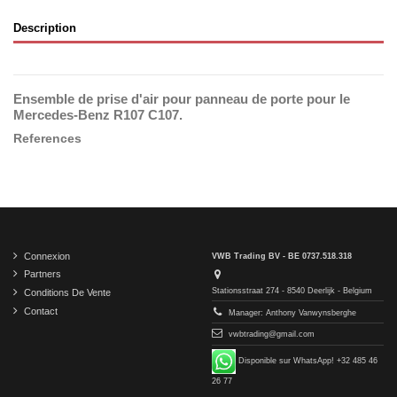
Description
Ensemble de prise d'air pour panneau de porte pour le
Mercedes-Benz R107 C107.
References
Connexion
VWB Trading BV - BE 0737.518.318
Partners
Stationsstraat 274 - 8540 Deerlijk - Belgium
Conditions De Vente
Contact
Manager: Anthony Vanwynsberghe
vwbtrading@gmail.com
Disponible sur WhatsApp! +32 485 46
26 77