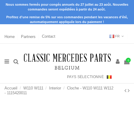
Nous sommes fermés pour congés annuels du 27 juillet au 23 août. Nouvelles
commandes seront expédiées à partir du 24 août.
Profitez d'une remise de 5% sur vos commandes pendant les vacances d'été,
automatiquement appliquée lors du paiement !
Home
Partners
Contact
FR
0
PAYS SÉLECTIONNÉ :
Accueil
W110 W111
Interior
Cloche - W110 W111 W112
- 1115420011