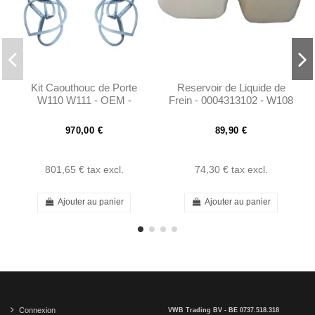
Kit Caouthouc de Porte
Reservoir de Liquide de
W110 W111 - OEM -
Frein - 0004313102 - W108
1107300578
W109 W110 W111 W113
970,00 €
89,90 €
801,65 €
tax excl.
74,30 €
tax excl.
Ajouter au panier
Ajouter au panier
Connexion
VWB Trading BV - BE 0737.518.318