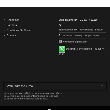
Connexion
VWB Trading BV - BE 0737.518.318
Partners
Stationsstraat 274 - 8540 Deerlijk - Belgium
Conditions De Vente
Contact
Manager: Anthony Vanwynsberghe
vwbtrading@gmail.com
Disponible sur WhatsApp! +32 485 46
26 77
Vous pouvez vous désinscrire à tout moment. Vous
trouverez pour cela nos informations de contact
dans les conditions d'utilisation du site.