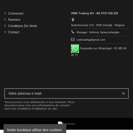
Connexion
VWB Trading BV - BE 0737.518.318
Partners
Stationsstraat 274 - 8540 Deerlijk - Belgium
Conditions De Vente
Contact
Manager: Anthony Vanwynsberghe
vwbtrading@gmail.com
Disponible sur WhatsApp! +32 485 46
26 77
Vous pouvez vous désinscrire à tout moment. Vous
trouverez pour cela nos informations de contact
dans les conditions d'utilisation du site.
Notre boutique utilise des cookies.
Copyright © 2016-2026 VWB Trading BV. All rights reserved.