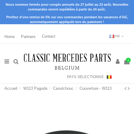
Nous sommes fermés pour congés annuels du 27 juillet au 23 août. Nouvelles
commandes seront expédiées à partir du 24 août.
Profitez d'une remise de 5% sur vos commandes pendant les vacances d'été,
automatiquement appliquée lors du paiement !
Home
Partners
Contact
FR
0
PAYS SÉLECTIONNÉ :
Accueil
W113 Pagoda
Caoutchouc
Couverture - W113