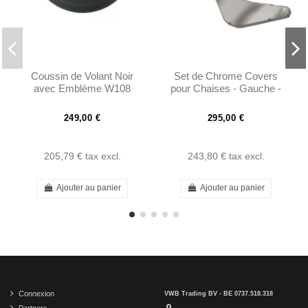
Coussin de Volant Noir
Set de Chrome Covers
avec Emblème W108
pour Chaises - Gauche -
W109 W111 W112 W113 -
Version Tôt - W113
1154640342
249,00 €
295,00 €
205,79 €
tax excl.
243,80 €
tax excl.
Ajouter au panier
Ajouter au panier
Connexion
VWB Trading BV - BE 0737.518.318
Partners