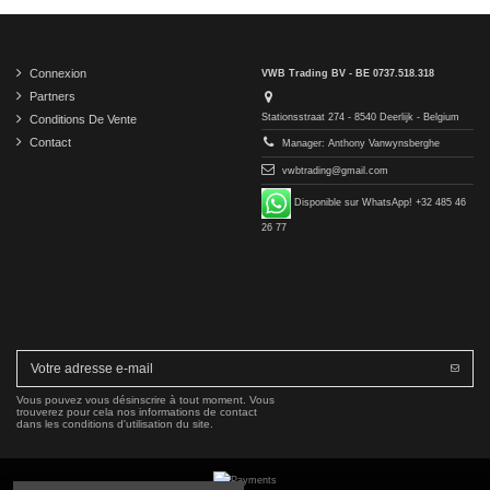
Connexion
VWB Trading BV - BE 0737.518.318
Partners
Stationsstraat 274 - 8540 Deerlijk - Belgium
Conditions De Vente
Contact
Manager: Anthony Vanwynsberghe
vwbtrading@gmail.com
Disponible sur WhatsApp! +32 485 46
26 77
Vous pouvez vous désinscrire à tout moment. Vous
trouverez pour cela nos informations de contact
dans les conditions d'utilisation du site.