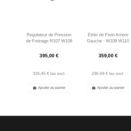
Regulateur de Pression
Etrier de Frein Arriere
de Freinage R107 W108
Gauche - W108 W110
W111 W112 W113
W111 250SL 280SL
0004313512
W113 - 0004204683
395,00 €
359,00 €
0004313612
326,45 €
tax excl.
296,69 €
tax excl.
Ajouter au panier
Ajouter au panier