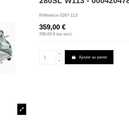
280SL W113 - 00042047
Référence
0287-113
359,00 €
296,69 €
tax excl.
Ajouter au panier