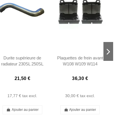
Durite supérieure de
Plaquettes de frein avant
Tuyaux
radiateur 230SL 250SL
W108 W109 W114
-
W113 - 1135010482
W115 W111 W112
250/280SL W113
21,50 €
36,30 €
17,77 €
tax excl.
30,00 €
tax excl.
61
Ajouter au panier
Ajouter au panier