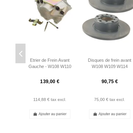
Etrier de Frein Avant
Disques de frein avant
Gauche - W108 W110
W108 W109 W114
W111 250SL 280SL
W115 W111 W112
W113 - 0014218198
250/280SLW113
139,00 €
90,75 €
114,88 €
tax excl.
75,00 €
tax excl.
Ajouter au panier
Ajouter au panier