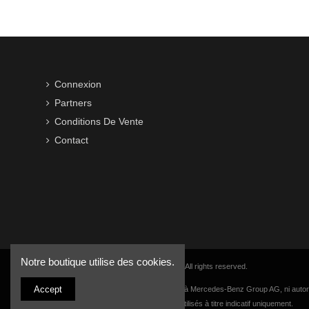
Connexion
Partners
Conditions De Vente
Contact
Notre boutique utilise des cookies.
Copyright © 2016-2026 VWB Trading BV. All rights reserved.
Accept
La société VWB Trading n'est pas affiliée à Mercedes-Benz Group AG, ni autor
numéros de pièces et descriptions sont utilisés à titre indicatif uniquement.