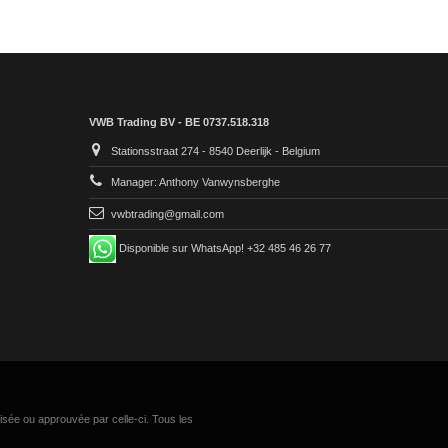
VWB Trading BV - BE 0737.518.318
Stationsstraat 274 - 8540 Deerlijk - Belgium
Manager: Anthony Vanwynsberghe
vwbtrading@gmail.com
Disponible sur WhatsApp! +32 485 46 26 77
isée ou approuvée par celle-ci. Tous les