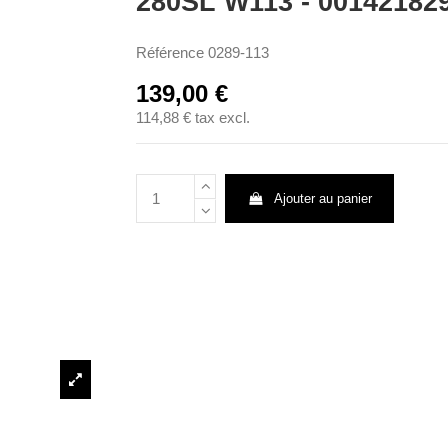
280SL W113 - 00142182
Référence
0289-113
139,00 €
114,88 €
tax excl.
Ajouter au panier