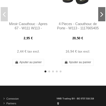
Miroir Caouthouc - Apres
4 Pieces - Caouthouc de
67 - W111 W113 -
Porte - W113 - 1117665405
1088110196
- 1117665105 -
1117665305 - 1117665105
2,95 €
20,50 €
2,44 €
tax excl.
16,94 €
tax excl.
Ajouter au panier
Ajouter au panier
Connexion
VWB Trading BV - BE 0737.518.318
Partners