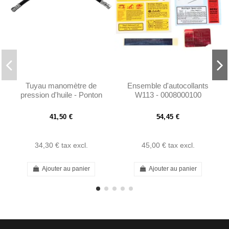
Tuyau manomètre de
Ensemble d'autocollants
pression d'huile - Ponton
W113 - 0008000100
W110 W111 W113 -
1215400159
41,50 €
54,45 €
34,30 €
tax excl.
45,00 €
tax excl.
Ajouter au panier
Ajouter au panier