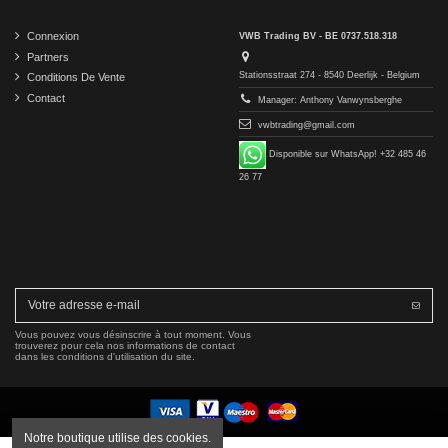
Connexion
VWB Trading BV - BE 0737.518.318
Partners
Stationsstraat 274 - 8540 Deerlijk - Belgium
Conditions De Vente
Contact
Manager: Anthony Vanwynsberghe
vwbtrading@gmail.com
Disponible sur WhatsApp! +32 485 46
26 77
Vous pouvez vous désinscrire à tout moment. Vous
trouverez pour cela nos informations de contact
dans les conditions d'utilisation du site.
Notre boutique utilise des cookies.
Copyright © 2016-2026 VWB Trading BV. All rights reserved.