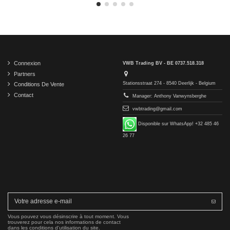
Connexion
VWB Trading BV - BE 0737.518.318
Partners
Stationsstraat 274 - 8540 Deerlijk - Belgium
Conditions De Vente
Contact
Manager: Anthony Vanwynsberghe
vwbtrading@gmail.com
Disponible sur WhatsApp! +32 485 46
26 77
Vous pouvez vous désinscrire à tout moment. Vous
trouverez pour cela nos informations de contact
dans les conditions d'utilisation du site.