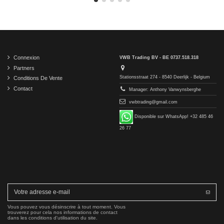
Connexion
VWB Trading BV - BE 0737.518.318
Partners
Stationsstraat 274 - 8540 Deerlijk - Belgium
Conditions De Vente
Contact
Manager: Anthony Vanwynsberghe
vwbtrading@gmail.com
Disponible sur WhatsApp! +32 485 46
26 77
Vous pouvez vous désinscrire à tout moment. Vous
trouverez pour cela nos informations de contact
dans les conditions d'utilisation du site.