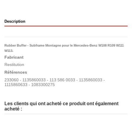
Description
Rubber Buffer - Subframe Montagne pour le Mercedes-Benz
W108 R109 W111
W113.
Fabricant
Restitution
Références
233060 - 1135860033 - 113 586 0033 - 1135860033 -
1115860633 - 1083300275
Les clients qui ont acheté ce produit ont également
acheté :