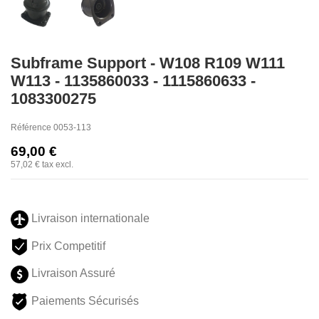
Subframe Support - W108 R109 W111
W113 - 1135860033 - 1115860633 -
1083300275
Référence
0053-113
69,00 €
57,02 €
tax excl.
Livraison internationale
Prix Competitif
Livraison Assuré
Paiements Sécurisés