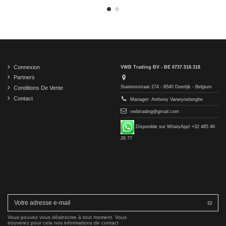
Connexion
VWB Trading BV - BE 0737.518.318
Partners
Stationsstraat 274 - 8540 Deerlijk - Belgium
Conditions De Vente
Contact
Manager: Anthony Vanwynsberghe
vwbtrading@gmail.com
Disponible sur WhatsApp! +32 485 46
26 77
Vous pouvez vous désinscrire à tout moment. Vous
trouverez pour cela nos informations de contact