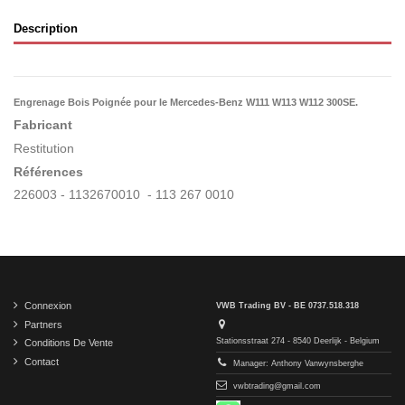
Description
Engrenage Bois Poignée pour le Mercedes-Benz W111 W113 W112 300SE.
Fabricant
Restitution
Références
226003 - 1132670010 - 113 267 0010
Connexion
VWB Trading BV - BE 0737.518.318
Partners
Stationsstraat 274 - 8540 Deerlijk - Belgium
Conditions De Vente
Contact
Manager: Anthony Vanwynsberghe
vwbtrading@gmail.com