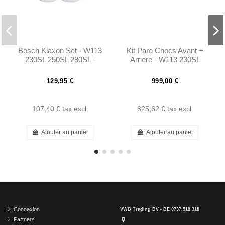
Bosch Klaxon Set - W113
Kit Pare Chocs Avant +
230SL 250SL 280SL -
Arriere - W113 230SL
0005423320
250SL 280SL Pagoda
129,95 €
999,00 €
107,40 €
tax excl.
825,62 €
tax excl.
Ajouter au panier
Ajouter au panier
Connexion
VWB Trading BV - BE 0737.518.318
Partners