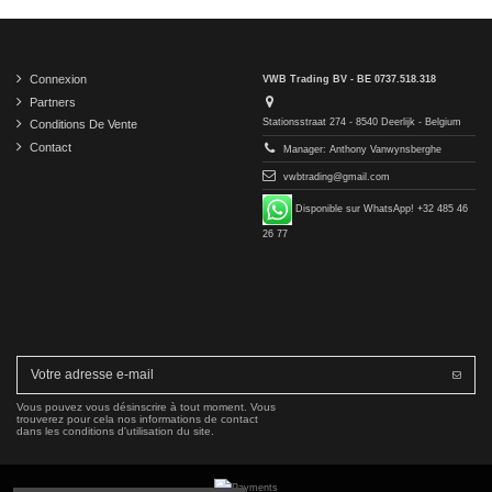
Connexion
VWB Trading BV - BE 0737.518.318
Partners
Stationsstraat 274 - 8540 Deerlijk - Belgium
Conditions De Vente
Contact
Manager: Anthony Vanwynsberghe
vwbtrading@gmail.com
Disponible sur WhatsApp! +32 485 46
26 77
Vous pouvez vous désinscrire à tout moment. Vous
trouverez pour cela nos informations de contact
dans les conditions d'utilisation du site.