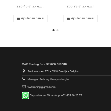
226,45 €
tax excl.
205,79 €
tax excl.
Ajouter au panier
Ajouter au panier
VWB Trading BV - BE 0737.518.318
Stationsstraat 274 - 8540 Deerlijk - Belgium
Manager: Anthony Vanwynsberghe
vwbtrading@gmail.com
Disponible sur WhatsApp! +32 485 46 26 77