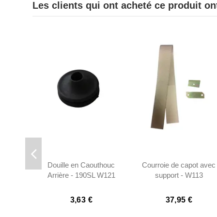
Les clients qui ont acheté ce produit o
Douille en Caouthouc
Courroie de capot avec
Arrière - 190SL W121
support - W113
3,63 €
37,95 €