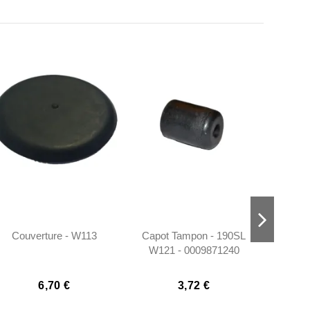
Couverture - W113
Capot Tampon - 190SL
Tapis 
W121 - 0009871240
W
6,70 €
3,72 €