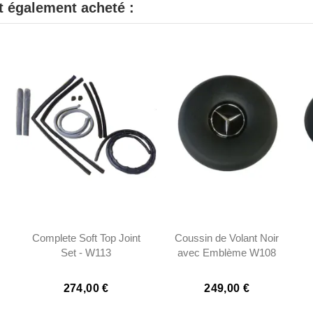
nt également acheté :
Complete Soft Top Joint
Coussin de Volant Noir
Set - W113
avec Emblème W108
W109 W111 W112 W113
- 1154640342
274,00 €
249,00 €