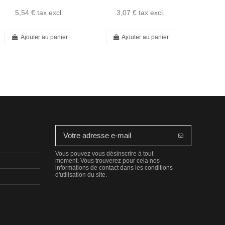
5,54 €
tax excl.
3,07 €
tax excl.
49
Ajouter au panier
Ajouter au panier
Vous pouvez vous désinscrire à tout
moment. Vous trouverez pour cela nos
informations de contact dans les conditions
d'utilisation du site.