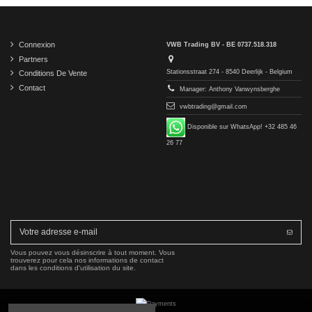
Connexion
VWB Trading BV - BE 0737.518.318
Partners
Stationsstraat 274 - 8540 Deerlijk - Belgium
Conditions De Vente
Contact
Manager: Anthony Vanwynsberghe
vwbtrading@gmail.com
Disponible sur WhatsApp! +32 485 46
26 77
Vous pouvez vous désinscrire à tout moment. Vous
trouverez pour cela nos informations de contact
dans les conditions d'utilisation du site.