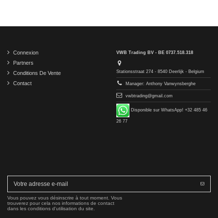
Connexion
VWB Trading BV - BE 0737.518.318
Partners
Stationsstraat 274 - 8540 Deerlijk - Belgium
Conditions De Vente
Contact
Manager: Anthony Vanwynsberghe
vwbtrading@gmail.com
Disponible sur WhatsApp! +32 485 46
26 77
Vous pouvez vous désinscrire à tout moment. Vous
trouverez pour cela nos informations de contact
dans les conditions d'utilisation du site.