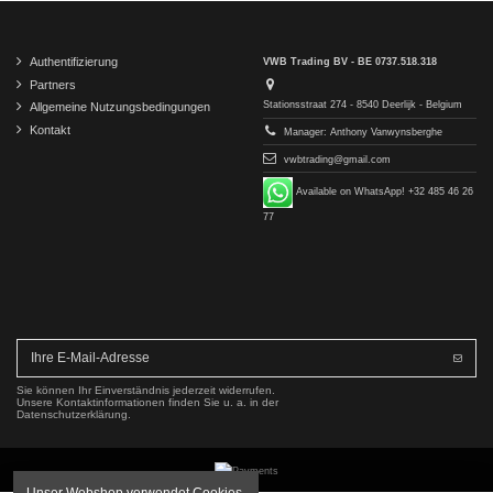
Authentifizierung
VWB Trading BV - BE 0737.518.318
Partners
Stationsstraat 274 - 8540 Deerlijk - Belgium
Allgemeine Nutzungsbedingungen
Kontakt
Manager: Anthony Vanwynsberghe
vwbtrading@gmail.com
Available on WhatsApp! +32 485 46 26
77
Sie können Ihr Einverständnis jederzeit widerrufen.
Unsere Kontaktinformationen finden Sie u. a. in der
Datenschutzerklärung.