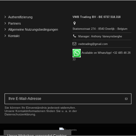
Authentifizierung
VWB Trading BV - BE 0737.518.318
Partners
Stationsstraat 274 - 8540 Deerlijk - Belgium
Allgemeine Nutzungsbedingungen
Kontakt
Manager: Anthony Vanwynsberghe
vwbtrading@gmail.com
Available on WhatsApp! +32 485 46 26
77
Sie können Ihr Einverständnis jederzeit widerrufen.
Unsere Kontaktinformationen finden Sie u. a. in der
Datenschutzerklärung.