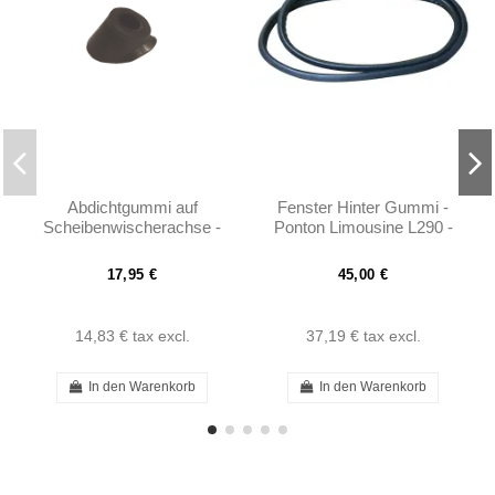
Abdichtgummi auf
Fenster Hinter Gummi -
Scheibenwischerachse -
Ponton Limousine L290 -
Ponton - 1208240098
1206780020
101206780020
17,95 €
45,00 €
14,83 €
tax excl.
37,19 €
tax excl.
In den Warenkorb
In den Warenkorb