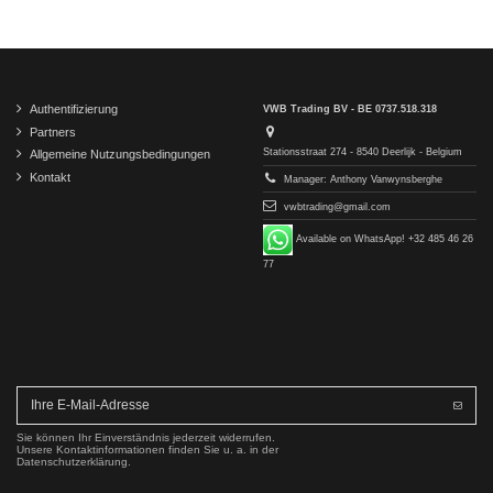
Authentifizierung
VWB Trading BV - BE 0737.518.318
Partners
Stationsstraat 274 - 8540 Deerlijk - Belgium
Allgemeine Nutzungsbedingungen
Kontakt
Manager: Anthony Vanwynsberghe
vwbtrading@gmail.com
Available on WhatsApp! +32 485 46 26
77
Sie können Ihr Einverständnis jederzeit widerrufen.
Unsere Kontaktinformationen finden Sie u. a. in der
Datenschutzerklärung.