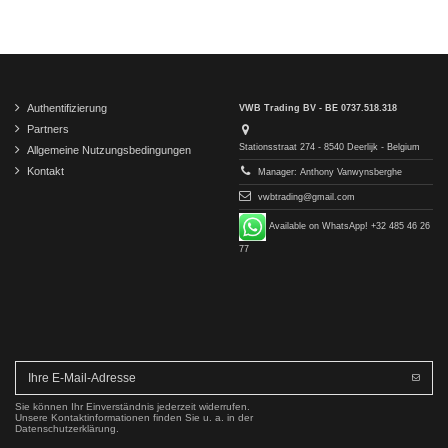
Authentifizierung
VWB Trading BV - BE 0737.518.318
Partners
Stationsstraat 274 - 8540 Deerlijk - Belgium
Allgemeine Nutzungsbedingungen
Kontakt
Manager: Anthony Vanwynsberghe
vwbtrading@gmail.com
Available on WhatsApp! +32 485 46 26
77
Sie können Ihr Einverständnis jederzeit widerrufen.
Unsere Kontaktinformationen finden Sie u. a. in der
Datenschutzerklärung.