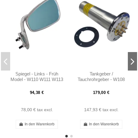
Spiegel - Links - Früh
Tankgeber /
Model - W110 W111 W113
Tauchrohrgeber - W108
- 1108100816
W109 W110 W111 W113
W114 W115 -
94,38 €
179,00 €
11005421204 -...
78,00 €
tax excl.
147,93 €
tax excl.
In den Warenkorb
In den Warenkorb