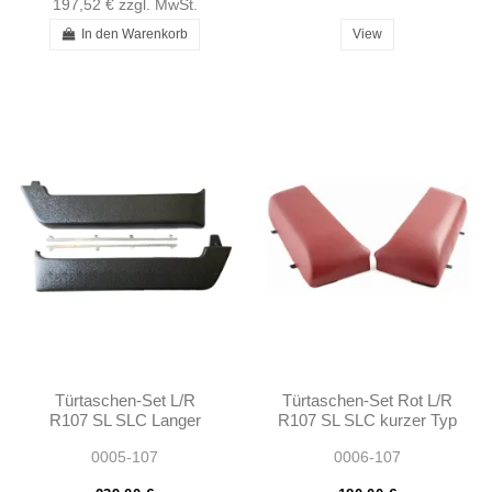
197,52 €
zzgl. MwSt.
In den Warenkorb
View
Türtaschen-Set L/R
Türtaschen-Set Rot L/R
R107 SL SLC Langer
R107 SL SLC kurzer Typ
Typ 1972-1980
1980 - 1989
0005-107
0006-107