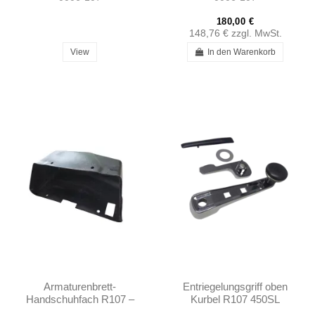
180,00 €
148,76 €
zzgl. MwSt.
View
In den Warenkorb
Armaturenbrett-
Entriegelungsgriff oben
Handschuhfach R107 –
Kurbel R107 450SL
1076890191
380SL 560SL