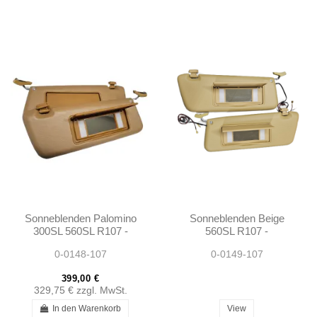
Sonneblenden Palomino
Sonneblenden Beige
300SL 560SL R107 -
560SL R107 -
1078103710 1078103810
1078103710 1078103810
0-0148-107
0-0149-107
399,00 €
329,75 €
zzgl. MwSt.
In den Warenkorb
View