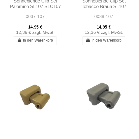
Sonneblende Clip Set
Sonneblende Clip Set
Palomino SL107 SLC107
Tobacco Braun SL107
R107 - 1078110141
SLC107 R107 -
0037-107
0038-107
1078110141
14,95 €
14,95 €
12,36 €
zzgl. MwSt.
12,36 €
zzgl. MwSt.
In den Warenkorb
In den Warenkorb