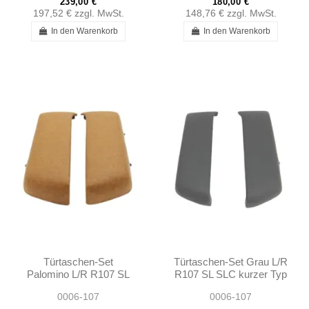
239,00 €
180,00 €
197,52 €
zzgl. MwSt.
148,76 €
zzgl. MwSt.
In den Warenkorb
In den Warenkorb
Türtaschen-Set
Türtaschen-Set Grau L/R
Palomino L/R R107 SL
R107 SL SLC kurzer Typ
SLC kurzer Typ 1980 -
1980 - 1989
0006-107
0006-107
1989