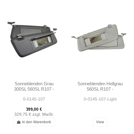
Sonneblenden Grau
Sonneblenden Hellgrau
300SL 560SL R107 -
560SL R107 -
1078103710 1078103810
1078103710 1078103810
0-0145-107
0-0145-107-Light
399,00 €
329,75 €
zzgl. MwSt.
In den Warenkorb
View