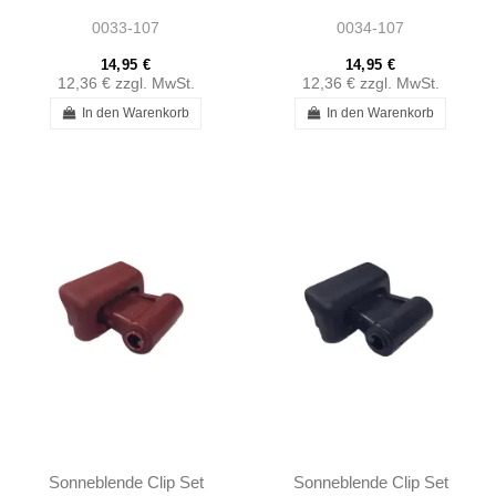
SLC107 R107 -
R107 - 1078110141
0033-107
0034-107
1078110141
14,95 €
14,95 €
12,36 €
zzgl. MwSt.
12,36 €
zzgl. MwSt.
In den Warenkorb
In den Warenkorb
Sonneblende Clip Set
Sonneblende Clip Set