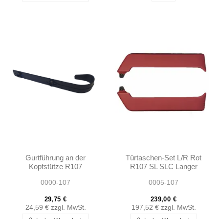
Gurtführung an der
Türtaschen-Set L/R Rot
Kopfstütze R107
R107 SL SLC Langer
1078680022 1078680122
Typ 1972-1980
0000-107
0005-107
29,75 €
239,00 €
24,59 €
zzgl. MwSt.
197,52 €
zzgl. MwSt.